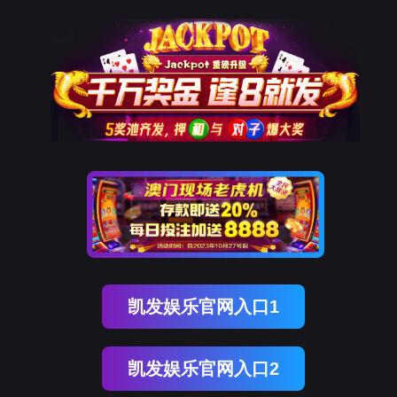
凯发娱乐官网入口1
凯发娱乐官网入口2