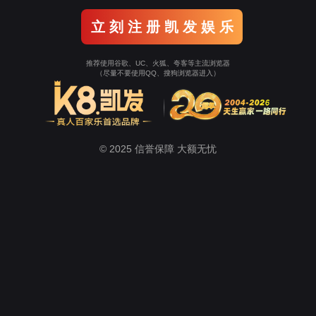
立 刻 注 册 凯 发 娱 乐
推荐使用谷歌、UC、火狐、夸客等主流浏览器
（尽量不要使用QQ、搜狗浏览器进入）
© 2025 信誉保障 大额无忧