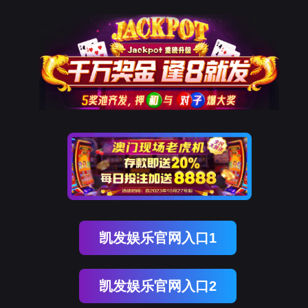
凯发娱乐官网入口1
凯发娱乐官网入口2