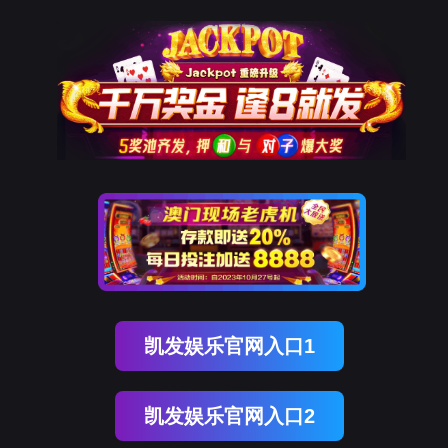
凯发娱乐官网入口1
凯发娱乐官网入口2