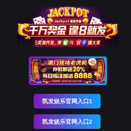
凯发娱乐官网入口1
凯发娱乐官网入口2